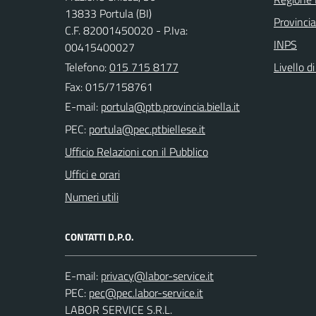
13833 Portula (BI)
Provincia
C.F. 82001450020 - P.Iva:
INPS
00415400027
Telefono:
015 715 8177
Livello d
Fax: 015/7158761
E-mail:
PEC:
Ufficio Relazioni con il Pubblico
Uffici e orari
Numeri utili
CONTATTI D.P.O.
E-mail:
PEC:
LABOR SERVICE S.R.L.