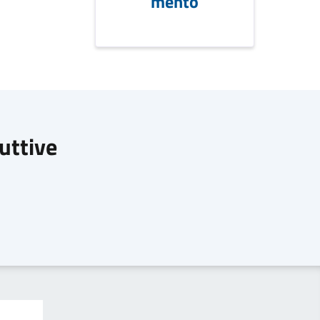
mento
duttive